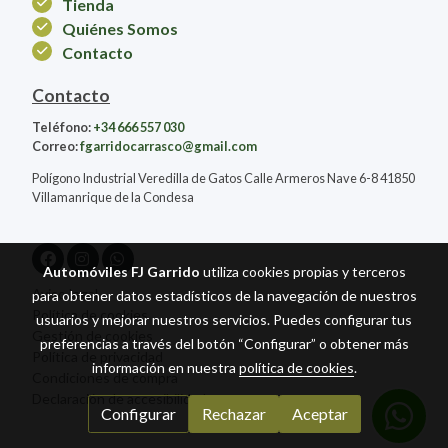
Tienda
Quiénes Somos
Contacto
Contacto
Teléfono:
+34 666 557 030
Correo:
fgarridocarrasco@gmail.com
Polígono Industrial Veredilla de Gatos Calle Armeros Nave 6-8 41850
Villamanrique de la Condesa
Automóviles FJ Garrido
utiliza cookies propias y terceros
Aviso legal
para obtener datos estadísticos de la navegación de nuestros
Política de cookies
usuarios y mejorar nuestros servicios. Puedes configurar tus
Gestión de cookies
preferencias a través del botón “Configurar” o obtener más
Política de privacidad
información en nuestra
política de cookies
.
Condiciones de compra
Declaración de accesibilidad
Configurar
Rechazar
Aceptar