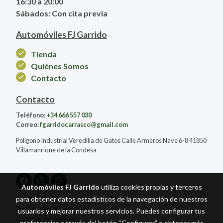
16:30 a 20:00
Sábados: Con cita previa
Automóviles FJ Garrido
Tienda
Quiénes Somos
Contacto
Contacto
Teléfono:
+34 666 557 030
Correo:
fgarridocarrasco@gmail.com
Polígono Industrial Veredilla de Gatos Calle Armeros Nave 6-8 41850
Villamanrique de la Condesa
Automóviles FJ Garrido
utiliza cookies propias y terceros
Aviso legal
para obtener datos estadísticos de la navegación de nuestros
Política de cookies
usuarios y mejorar nuestros servicios. Puedes configurar tus
Gestión de cookies
preferencias a través del botón “Configurar” o obtener más