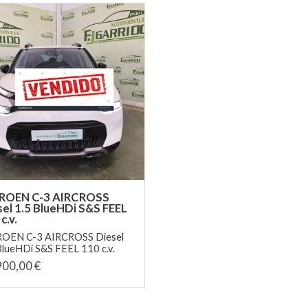
ROEN C-3 AIRCROSS
sel 1.5 BlueHDi S&S FEEL
c.v.
ROEN C-3 AIRCROSS Diesel
BlueHDi S&S FEEL 110 c.v.
900,00 €